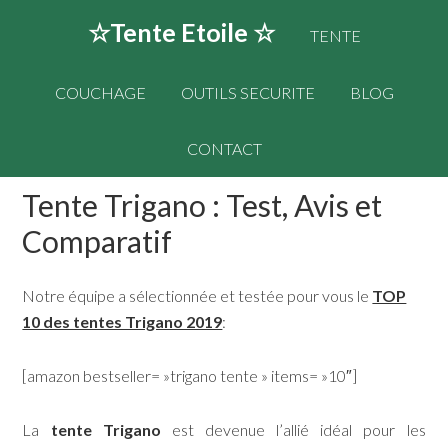
☆Tente Etoile ☆
TENTE
COUCHAGE
OUTILS SECURITE
BLOG
CONTACT
Tente Trigano : Test, Avis et
Comparatif
Notre équipe a sélectionnée et testée pour vous le
TOP
10 des tentes Trigano 2019
:
[amazon bestseller= »trigano tente » items= »10″]
La
tente Trigano
est devenue l’allié idéal pour les