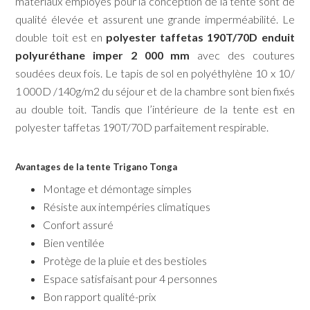
matériaux employés pour la conception de la tente sont de
qualité élevée et assurent une grande imperméabilité. Le
double toit est en
polyester taffetas 190T/70D enduit
polyuréthane imper 2 000 mm
avec des coutures
soudées deux fois. Le tapis de sol en polyéthylène 10 x 10/
1 000D /140g/m2 du séjour et de la chambre sont bien fixés
au double toit. Tandis que l’intérieure de la tente est en
polyester taffetas 190T/70D parfaitement respirable.
Avantages de la tente Trigano Tonga
Montage et démontage simples
Résiste aux intempéries climatiques
Confort assuré
Bien ventilée
Protège de la pluie et des bestioles
Espace satisfaisant pour 4 personnes
Bon rapport qualité-prix