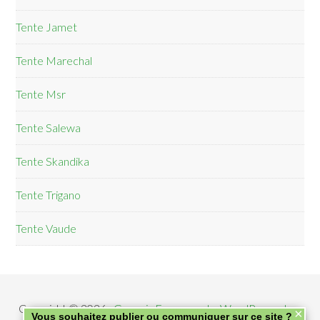
Tente Jamet
Tente Marechal
Tente Msr
Tente Salewa
Tente Skandika
Tente Trigano
Tente Vaude
Copyright © 2026 ·
Genesis Framework
·
WordPress
·
Log
×
Vous souhaitez publier ou communiquer sur ce site ?
in