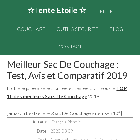
☆Tente Etoile ☆
TENTE
COUCHAGE
OUTILS SECURITE
BLOG
CONTACT
Meilleur Sac De Couchage :
Test, Avis et Comparatif 2019
Notre équipe a sélectionnée et testée pour vous le
TOP
10 des meilleurs Sacs De Couchage
2019 :
[amazon bestseller= »Sac De Couchage » items= »10″]
Auteur
François Richelieu
Date
2020-03-09
Test
Comparatif meilleur Sac De Couchage