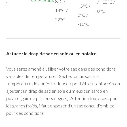
-8°C /
/ +10°C /
:
+5°C /
-14°C /
0°C
0°C /
-22°C
-16°C
Astuce : le drap de sac en soie ou en polaire
.
Vous serez amené à utiliser votre sac dans des conditions
variables de température ? Sachez qu’un sac à la
température de confort « douce » peut être « renforcé » en
ajoutant un drap de sac en soie ou mieux : un sarco en
polaire (gain de plusieurs degrés). Attention toutefois : pour
les grands froids, il faut disposer d’un sac conçu d’emblée
pour ces conditions.